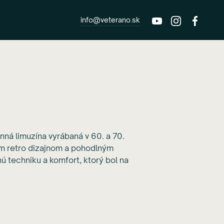
info@veterano.sk
nná limuzína vyrábaná v 60. a 70.
m retro dizajnom a pohodlným
 techniku a komfort, ktorý bol na