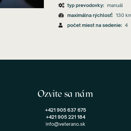
typ prevodovky
manuál
maximálna rýchlosť
130 km
počet miest na sedenie
4
Ozvite sa nám
+421 905 637 675
+421 905 221 184
info@veterano.sk