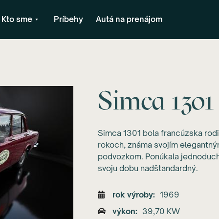
Kto sme
Príbehy
Autá na prenájom
Simca 1301
Simca 1301 bola francúzska rodi
rokoch, známa svojím elegantný
podvozkom. Ponúkala jednoduchú
svoju dobu nadštandardný.
rok výroby
1969
výkon
39,70 KW