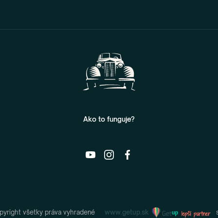
Ako to funguje?
yright všetky práva vyhradené
www.getup.sk
s