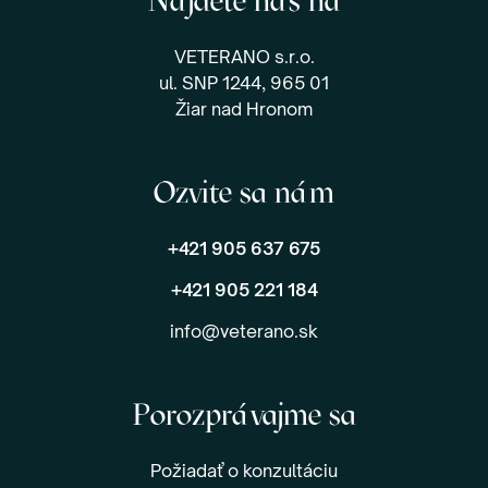
Nájdete nás na
VETERANO s.r.o.
ul. SNP 1244, 965 01
Žiar nad Hronom
Ozvite sa nám
+421 905 637 675
+421 905 221 184
info@veterano.sk
Porozprávajme sa
Požiadať o konzultáciu