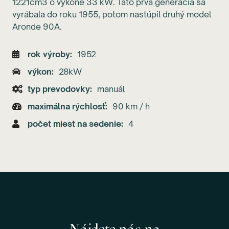
1221cm3 o výkone 33 kW. Táto prvá generácia sa
vyrábala do roku 1955, potom nastúpil druhý model
Aronde 90A.
rok výroby
1952
výkon
28kW
typ prevodovky
manuál
maximálna rýchlosť
90 km / h
počet miest na sedenie
4